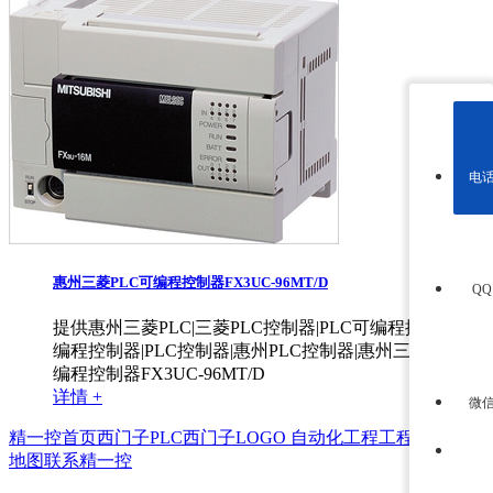
电
惠州三菱PLC可编程控制器FX3UC-96MT/D
Q
提供惠州三菱PLC|三菱PLC控制器|PLC可编程控制器|可
编程控制器|PLC控制器|惠州PLC控制器|惠州三菱PLC可
编程控制器FX3UC-96MT/D
详情 +
微
精一控首页
西门子PLC
西门子LOGO
自动化工程
工程案例
站点
地图
联系精一控