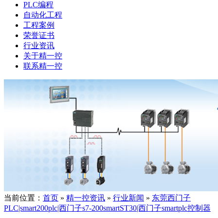
PLC编程
自动化工程
工程案例
荣誉证书
行业资讯
关于精一控
联系精一控
当前位置：
首页
»
精一控资讯
»
行业新闻
»
东莞西门子
PLC|smart200plc|西门子s7-200smartST30|西门子smartplc控制器