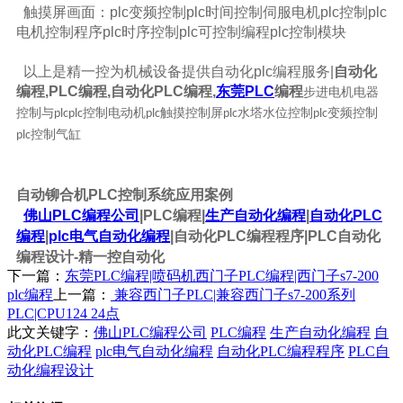
触摸屏画面：plc变频控制plc时间控制伺服电机plc控制plc
电机控制程序plc时序控制plc可控制编程plc控制模块
以上是精一控为机械设备提供自动化plc编程服务|
自动化
编程,PLC编程,自动化PLC编程,
东莞PLC
编程
步进电机电器
控制与
控制电动机
触摸控制屏
水塔水位控制
变频控制
plcplc
plc
plc
plc
控制气缸
plc
自动铆合机PLC控制系统应用案例
佛山PLC编程公司
|PLC编程|
生产自动化编程
|
自动化PLC
编程
|
plc电气
自动化编程
|自动化PLC编程程序|PLC自动化
编程设计-精一控自动化
下一篇：
东莞PLC编程|喷码机西门子PLC编程|西门子s7-200
plc编程
上一篇：
兼容西门子PLC|兼容西门子s7-200系列
PLC|CPU124 24点
此文关键字：
佛山PLC编程公司
PLC编程
生产自动化编程
自
动化PLC编程
plc电气自动化编程
自动化PLC编程程序
PLC自
动化编程设计